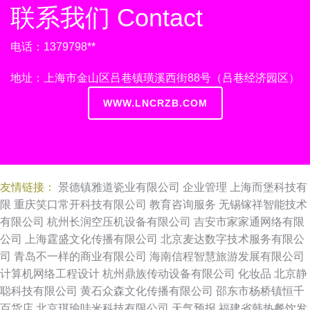
联系我们 Contact
电话：1379798**
地址：上海市金山区吕巷镇璜溪西街88号（吕巷经济园区）
WWW.LNCRZB.COM
友情链接：
景德镇雅道瓷业有限公司
企业管理
上海而堡科技有
限
重庆笑口常开科技有限公司
教育咨询服务
无锡镓祥智能技术
有限公司
杭州长润空压机设备有限公司
吉安市家家通网络有限
公司
上海霆盛文化传播有限公司
北京麦达数字技术服务有限公
司
青岛不一样的商业有限公司
海南信程智慧旅游发展有限公司
计算机网络工程设计
杭州鼎族传动设备有限公司
化妆品
北京静
聪科技有限公司
黄石众森文化传播有限公司
邵东市杨桥镇恒千
百货店
北京琪瑜哇米科技有限公司
天气预报
福建省韩热餐饮发