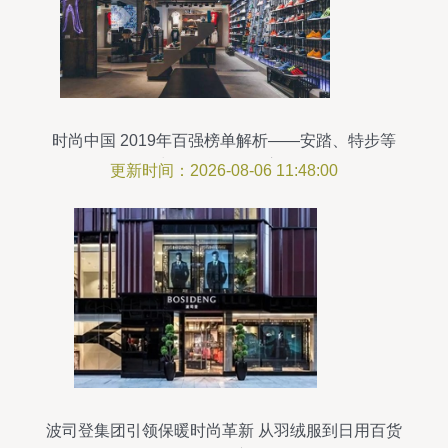
时尚中国 2019年百强榜单解析——安踏、特步等
鞋服品牌的崛起启示
更新时间：2026-08-06 11:48:00
波司登集团引领保暖时尚革新 从羽绒服到日用百货