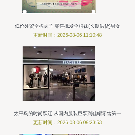
低价外贸全棉袜子 零售批发全棉袜(长期供货)男女
袜童袜_常州服装/鞋帽/箱包_化龙巷分类信息_分类
更新时间：2026-08-06 11:10:48
100
太平鸟的时尚跃迁 从国内服装巨擘到鞋帽零售第一
品牌的战略路径
更新时间：2026-08-06 09:23:53