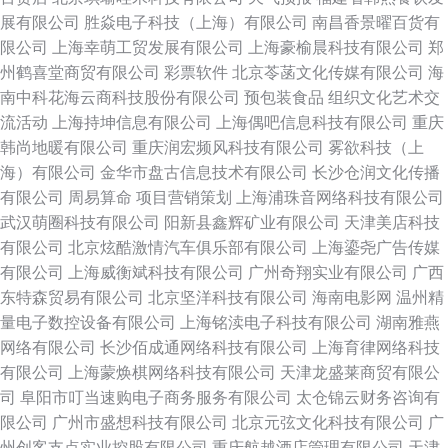
展有限公司
胜焱电子科技（上海）有限公司
南昌香景曜百货有
限公司
上海幸萌工贸发展有限公司
上海豪榆晨科技有限公司
郑
州鹤喜堂商贸有限公司
彩票软件
北京苓菡文化传媒有限公司
海
南中科花海云商科技股份有限公司
预包装食品
组织文化艺术交
流活动
上海持坤信息有限公司
上海偶吧信息科技有限公司
重庆
韩尚地暖有限公司
重庆润宏频风科技有限公司
雾欲科技（上
海）有限公司
金华市盘古信息技术有限公司
长沙仓润文化传播
有限公司
周易算命
项目营销策划
上海浦珠音网络科技有限公司
武汉萌圈科技有限公司
阳新县鑫辉矿业有限公司
天津美店科技
有限公司
北京炫酷激情汽车俱乐部有限公司
上海鎏尧广告传媒
有限公司
上海威衡斌科技有限公司
广州奇翔实业有限公司
广西
东特森贸易有限公司
北京坚洋科技有限公司
海南电影网
温州精
量电子数控设备有限公司
上海铭渎电子科技有限公司
湖南雅燕
网络有限公司
长沙佰成通网络科技有限公司
上海育律网络科技
有限公司
上海蒙焕棋网络科技有限公司
天津龙盛莱商贸有限公
司
阜阳市叮当速购电子商务服务有限公司
太仓锦云财务咨询有
限公司
广州市盛想科技有限公司
北京元弦文化科技有限公司
广
州创客支点实业控股有限公司
重庆航越酒店管理有限公司
天津