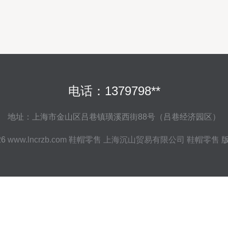
电话：1379798**
地址：上海市金山区吕巷镇璜溪西街88号（吕巷经济园区）
26
www.lncrzb.com
鞋帽零售
上海沉山贸易有限公司
鞋帽零售