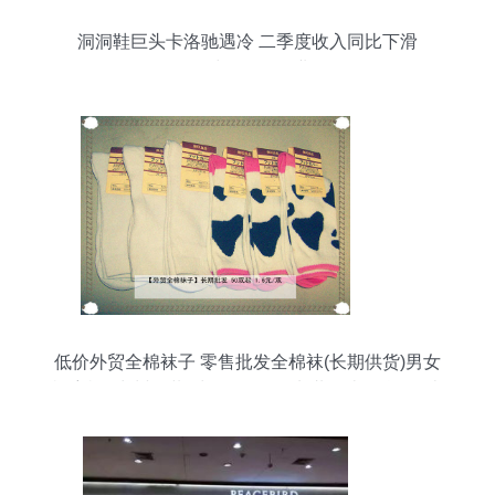
洞洞鞋巨头卡洛驰遇冷 二季度收入同比下滑
6.3%，鞋帽零售行业承压
低价外贸全棉袜子 零售批发全棉袜(长期供货)男女
袜童袜_常州服装/鞋帽/箱包_化龙巷分类信息_分类
100