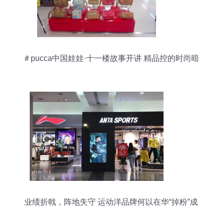
＃pucca中国娃娃·十一楼故事开讲 精品控的时尚暗
线，从鞋包到公仔的脑洞商店
业绩折戟，阵地失守 运动洋品牌何以在华“掉粉”成
风？