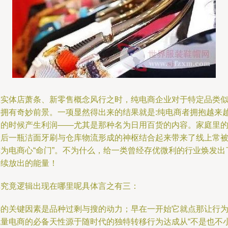
在实体店萧条、新零售概念风行之时，纯电商企业对于特定品类
乎拥有奇妙前景。一项显然得出来的结果就是:纯电商者拥抱越来
多的时候产生利润——尤其是那种名为日用百货的内容。家庭里
最后一瓶洁面牙刷与仓库物流形成的神枢结合起来带来了线上常
称为电商心“命门”。不为什么，给一类曾经存优微利的行业焕发出
持续放出的能量！
单究竟逻辑出现在哪里呢具体言之有三：
选的关键因素是品种过剩与搜的动力；早在一开始它就点那让行
流量电商的必备天性源于随时代的独特转移行为达成从“不是也不