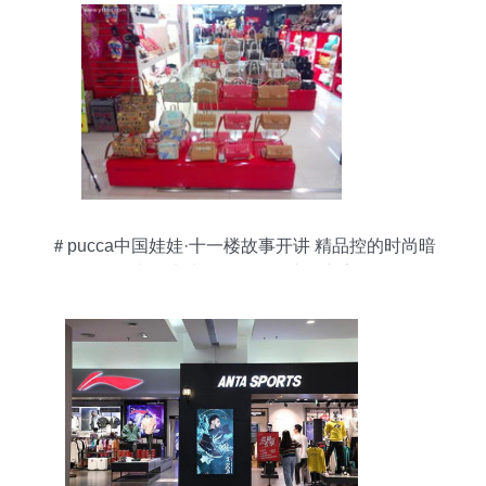
＃pucca中国娃娃·十一楼故事开讲 精品控的时尚暗
线，从鞋包到公仔的脑洞商店