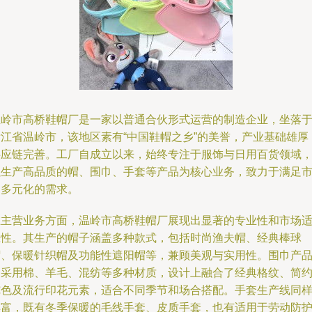
温岭市高桥鞋帽厂是一家以普通合伙形式运营的制造企业，坐落
浙江省温岭市，该地区素有“中国鞋帽之乡”的美誉，产业基础雄厚
供应链完善。工厂自成立以来，始终专注于服饰与日用百货领域
以生产高品质的帽、围巾、手套等产品为核心业务，致力于满足
场多元化的需求。
在主营业务方面，温岭市高桥鞋帽厂展现出显著的专业性和市场
应性。其生产的帽子涵盖多种款式，包括时尚渔夫帽、经典棒球
帽、保暖针织帽及功能性遮阳帽等，兼顾美观与实用性。围巾产
则采用棉、羊毛、混纺等多种材质，设计上融合了经典格纹、简
纯色及流行印花元素，适合不同季节和场合搭配。手套生产线同
丰富，既有冬季保暖的毛线手套、皮质手套，也有适用于劳动防