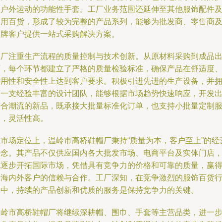
和户外运动的功能性手套。工厂业务范围还延伸至其他服饰配件
日用百货，形成了较为完整的产品系列，能够为批发商、零售商
品牌客户提供一站式采购解决方案。
工厂注重生产流程的质量控制与技术创新。从原材料采购到成品
厂，每个环节都建立了严格的质量检验标准，确保产品在舒适度
耐用性和安全性上达到客户要求。积极引进先进的生产设备，并
有一支经验丰富的设计团队，能够根据市场趋势快速响应，开发
符合潮流的新品，既承接大批量标准化订单，也支持小批量定制
务，灵活性高。
在市场定位上，温岭市高桥鞋帽厂秉持“质量为本，客户至上”的经
理念。其产品不仅供应国内各大批发市场、电商平台及实体门店
也逐步开拓国际市场，凭借具有竞争力的价格和可靠的质量，赢
了海内外客户的信赖与合作。工厂深知，在竞争激烈的服饰百货
业中，持续的产品创新和优质的服务是保持竞争力的关键。
温岭市高桥鞋帽厂将继续深耕帽、围巾、手套等主营品类，进一