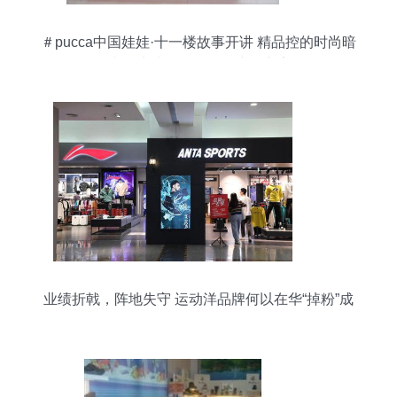
＃pucca中国娃娃·十一楼故事开讲 精品控的时尚暗
线，从鞋包到公仔的脑洞商店
业绩折戟，阵地失守 运动洋品牌何以在华“掉粉”成
风？