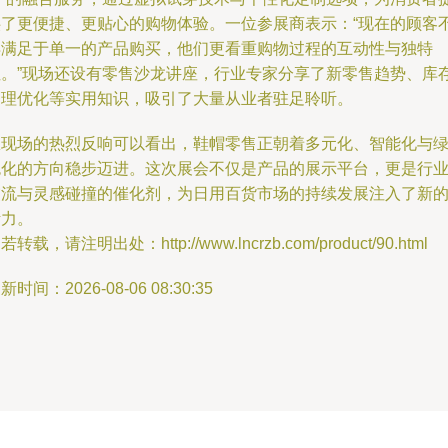
供了更便捷、更贴心的购物体验。一位参展商表示：“现在的顾客
再满足于单一的产品购买，他们更看重购物过程的互动性与独特
性。”现场还设有零售沙龙讲座，行业专家分享了新零售趋势、库
管理优化等实用知识，吸引了大量从业者驻足聆听。
从现场的热烈反响可以看出，鞋帽零售正朝着多元化、智能化与
色化的方向稳步迈进。这次展会不仅是产品的展示平台，更是行
交流与灵感碰撞的催化剂，为日用百货市场的持续发展注入了新
活力。
若转载，请注明出处：http://www.lncrzb.com/product/90.html
新时间：2026-08-06 08:30:35