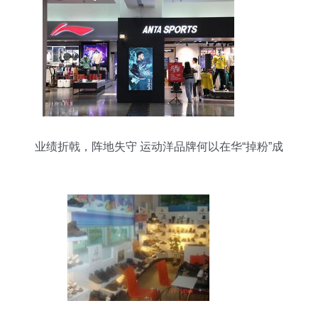
业绩折戟，阵地失守 运动洋品牌何以在华“掉粉”成
风？