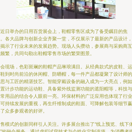
在近日举办的日用百货展会上，鞋帽零售区成为了备受瞩目的焦
点。各大品牌与创新企业齐聚一堂，不仅展示了最新的产品设计
更揭示了行业未来的发展趋势。现场人头攒动，参展商与采购商
动频繁，共同勾勒出鞋帽零售市场的繁荣图景。
展会现场，色彩斑斓的鞋帽产品琳琅满目。从经典款式的皮鞋、
动鞋到时尚前沿的休闲帽、防晒帽，每一件产品都凝聚了设计师
巧思与工匠的精湛技艺。智能穿戴设备的融入成为一大亮点，例
内置计步功能的运动鞋、具备紫外线监测功能的遮阳帽等，科技
日常用品的结合令人眼前一亮。环保材料的广泛应用也体现了行
对可持续发展的重视，再生纤维制成的鞋面、可降解包装等细节
得了众多参观者的好评。
零售模式的创新同样引人关注。许多展台推出了“线上预览、线下
验”的融合服务，通过虚拟试穿技术与个性化定制选项，为消费者