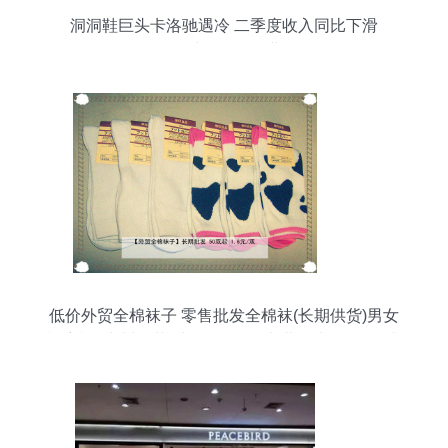
洞洞鞋巨头卡洛驰遇冷 二季度收入同比下滑
6.3%，鞋帽零售行业承压
低价外贸全棉袜子 零售批发全棉袜(长期供货)男女
袜童袜_常州服装/鞋帽/箱包_化龙巷分类信息_分类
100