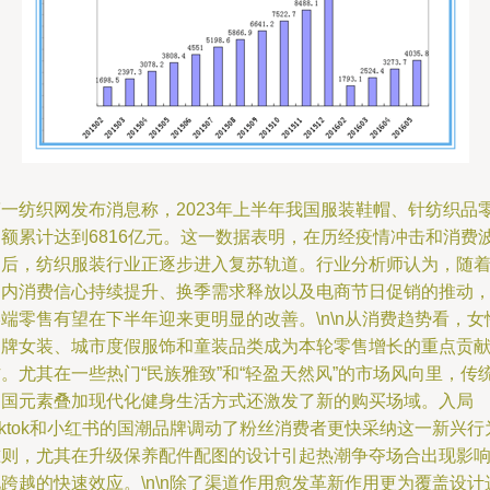
第一纺织网发布消息称，2023年上半年我国服装鞋帽、针纺织品
售额累计达到6816亿元。这一数据表明，在历经疫情冲击和消费
动后，纺织服装行业正逐步进入复苏轨道。行业分析师认为，随
国内消费信心持续提升、换季需求释放以及电商节日促销的推动
端零售有望在下半年迎来更明显的改善。\n\n从消费趋势看，女
品牌女装、城市度假服饰和童装品类成为本轮零售增长的重点贡
。尤其在一些热门“民族雅致”和“轻盈天然风”的市场风向里，传
中国元素叠加现代化健身生活方式还激发了新的购买场域。入局
iktok和小红书的国潮品牌调动了粉丝消费者更快采纳这一新兴行
准则，尤其在升级保养配件配图的设计引起热潮争夺场合出现影
跨越的快速效应。\n\n除了渠道作用愈发革新作用更为覆盖设计